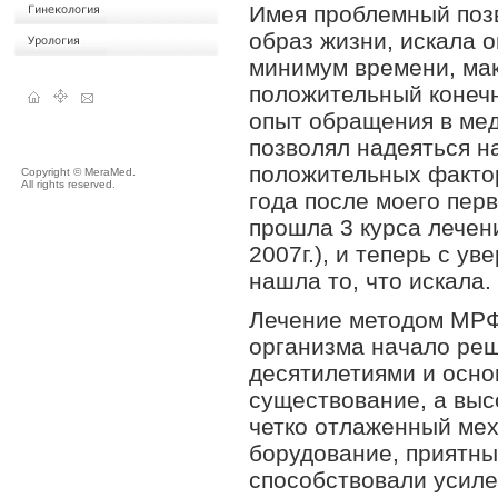
Имея проблемный поз
образ жизни, искала 
минимум времени, ма
положительный конеч
опыт обращения в ме
позволял надеяться н
положительных фактор
Copyright © MeraMed.
All rights reserved.
года после моего пер
прошла 3 курса лечени
2007г.), и теперь с у
нашла то, что искала.
Лечение методом МРФ 
организма начало ре
десятилетиями и осн
существование, а выс
четко отлаженный ме
борудование, приятны
способствовали усил