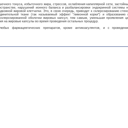
шечного тонуса, избыточного жира, стрессов, ослабления капиллярной сети, застойн
остранстве, нарушений ионного баланса и разбалансировки эндокринной системы 
дкожной жировой клетчатки. Это, в свою очередь, приводит к склерозированию стен
динительной ткани (так называемый эффект "лимонной корки") и образованию 
склерозированной оболочки жировых капсул, тем самым, уменьшая проявления ц
ия на жировые капсулы во время проведения остальных процедур.
любых фармацевтических препаратов, кроме антикоагулянтов, и с проведен