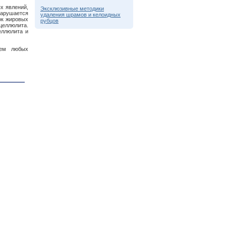
ых явлений,
Эксклюзивные методики
нарушается
удаления шрамов и келоидных
ок жировых
рубцов
целлюлита.
еллюлита и
ием любых