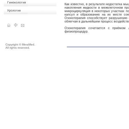
Как известно, в результате недостатка мы
накопления жидкости в межклеточном пр
микроциркуляция в некоторых участках по
капсул и образованию на их месте сое
Озонотерапия способствует разрушению 
облегчая в дальнейшем процесс воздейств
Озонотерапия сочетается с приёмом 
физиопроцедур.
Copyright © MeraMed.
All rights reserved.