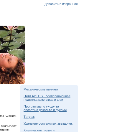
Добавить в избранное
Механические пилинги
Нити APTOS - беоперационная
подтяжка кожи лица и шеи
Программа по уходу за
областью декольте и руками
матология,
Татуаж
Удаление сосудистых звездочек
 оказывает
защиты.
Химические пилинги