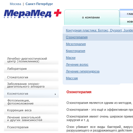
Москва
|
Санкт-Петербург
Контурная пластика: Ботокс, Dysport, Juvid
Озонотерапия
Мезотерапия
Криотерапия
Маски
Лечение волос
Лечение гипергидроза
Массаж
Озонотерапия
Озонотерапия является одним из методов,
Озонотерапия - это ещё и эффективная пр
Озонотерапия имеет очень широкое примене
хирургия и т. д.
Озон убивает все виды бактерий, вирус
разрушающего и раздражающего действия н