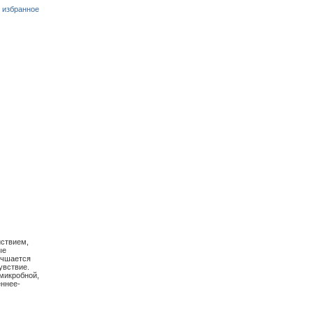
 избранное
ствием,
ые
учшается
увствие.
микробной,
еннее-