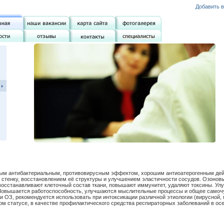
Добавить в
ым антибактериальным, противовирусным эффектом, хорошим антиоатерогенным дей
ю стенку, восстановлением её структуры и улучшением эластичности сосудов. Озонов
осстанавливают клеточный состав ткани, повышают иммунитет, удаляют токсины. Ул
 Повышается работоспособность, улучшаются мыслительные процессы и общее самоч
ОЗ, рекомендуется использовать при интоксикации различной этиологии (вирусной, 
ном статусе, в качестве профилактического средства респираторных заболеваний в ос