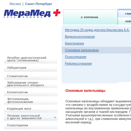
Москва
|
Санкт-Петербург
Методика 25 кадра доктора Крыласова А.А.
Видеопсихотерапия
Криотерапия
Озоновые капельницы
Психотерапия
Рефлексотерапия
Озоновые капельницы
Озоновые капельницы обладают выраженн
что связано с воздействием на сосудисту
капельницы во внутривенном применении в
насыщение органов и тканей кислородом.
Учитывая вышеперечисленные особенности 
алкогольной и т.д.), при сниженном иммун
весенний период.