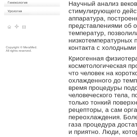
Научный анализ веков
стимулирующего дейст
аппаратура, построен
представлениями об о
температур, позволил
низкотемпературных п
контакта с холодными
Copyright © MeraMed.
All rights reserved.
Криогенная физиотер
косметологическая пр
что человек на коротк
охлажденного до темп
время процедуры подо
человеческого тела, 
только тонкий поверх
рецепторы, а сам орг
переохлаждения. Боле
газа процедура дост
и приятно. Люди, кот