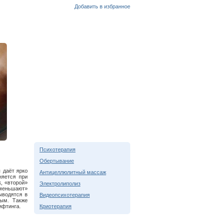
Добавить в избранное
Психотерапия
Обертывание
 даёт ярко
Антицеллюлитный массаж
няется при
к, «второй»
Электролиполиз
уменьшают»
ыводятся в
Видеопсихотерапия
ным. Также
ифтинга.
Криотерапия