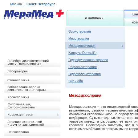
Москва
|
Санкт-Петербург
Озонотерапия
Мезотерапия
Мезодиссолюция
Капсула Dermalife
Гидрофузионная терапия
Рефлексотерапия
Гидроколонотерапия
Вип Лайн
Мезодиссолюция
Мезодиссолюция – это инъекционный спос
выраженный, стойкий терапевтический э
локальном скоплении жира на определенных
подбородок. Суть метода заключается в т
жировую клетку, а разрушают её изнутри
кровоток. Необходимо заметить, что в 
неотъемлемой частью программы по корре