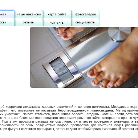
об коррекции локальных жировых отложений и лечения целлюлита. Мезодиссолюция
ффект, что позволяет её называть
безоперационной липосакцией
. Метод приме
 участках: - живот, «галифе», поясничная область, ягодицы, колени, плечи, затыло
ом, что в проблемные зоны вводятся гипоосмолярные коктейли, которые не просто «
. При этом продукты распада не скапливаются в месте проведения инъекции, а в
зависимости от зоны воздействия подбор препаратов для коктейля будет различ
кции фигуры являются препараты, которые дают стойкий пролонгированный эффект л