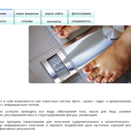
 в себе возможности уже известных систем: фито-, хромо-, гидро- и ароматерапию
и с инфракрасным теплом.
но успешно проводить все виды обёртывания тела, масок для лица, увлажне
ю, регулирование веса и структурирование фигуры, релаксацию.
ых принципа термотерапии для получения оздоровительного и косметического
и инфракрасного излучения и парового воздействия дало настолько хороший резу
фективных результатов.