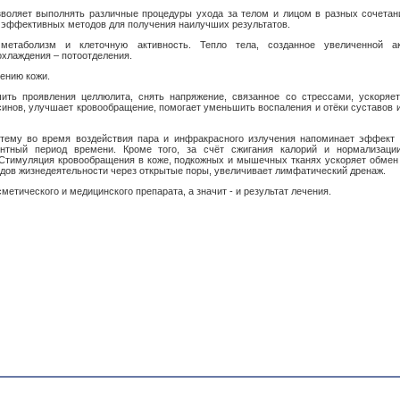
озволяет выполнять различные процедуры ухода за телом и лицом в разных сочетан
 эффективных методов для получения наилучших результатов.
метаболизм и клеточную активность. Тепло тела, созданное увеличенной ак
охлаждения – потоотделения.
ению кожи.
ть проявления целлюлита, снять напряжение, связанное со стрессами, ускоряе
синов, улучшает кровообращение, помогает уменьшить воспаления и отёки суставов и
стему во время воздействия пара и инфракрасного излучения напоминает эффект 
ентный период времени. Кроме того, за счёт сжигания калорий и нормализаци
 Стимуляция кровообращения в коже, подкожных и мышечных тканях ускоряет обмен
одов жизнедеятельности через открытые поры, увеличивает лимфатический дренаж.
етического и медицинского препарата, а значит - и результат лечения.