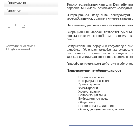
Теория воздействия капсулы Dermalife п
образом, мы имеем возможность создания
Инфракрасное излучение стимулирует 
кровообращения, удаляется через каналы 
Паровое воздействие способствует увлажн
Вибрационный массаж позволяет уменьши
восстановления, способствует выводу ток
боль.
Copyright © MeraMed.
Воздействие на сердечно-сосудистую си
All rights reserved.
аэробике (быстрая ходьба) за эквивал
обеспечивается снижение веса пациента.
клетках и усиливает процессы вывода отх
Гидрофузия усиливает действие любого косм
Применяемые лечебные факторы
Паровая система
Инфракрасное тепло
Ароматерапия
Фитотерапия
Хромотерапия
Вапоризация лица
Вибрационное ложе
Обдув лица
Паровая ванна для лица
Охлаждающая маска для глаз