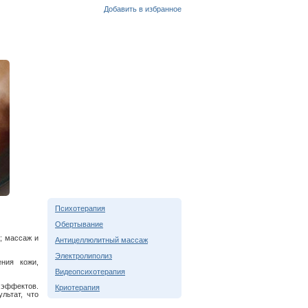
Добавить в избранное
Психотерапия
Обертывание
; массаж и
Антицеллюлитный массаж
Электролиполиз
ния кожи,
Видеопсихотерапия
 эффектов.
Криотерапия
льтат, что