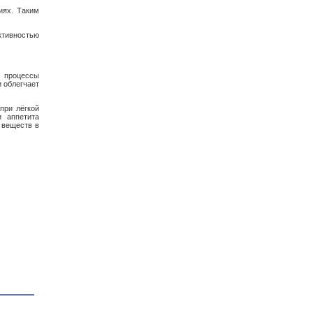
иях. Таким
тивностью
т процессы
 облегчает
при лёгкой
и аппетита
 веществ в