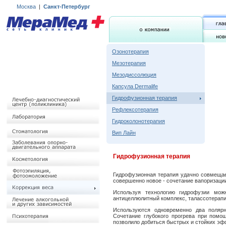
Москва
|
Санкт-Петербург
Озонотерапия
Мезотерапия
Мезодиссолюция
Капсула Dermalife
Гидрофузионная терапия
Рефлексотерапия
Гидроколонотерапия
Вип Лайн
Гидрофузионная терапия
Гидрофузионная терапия удачно совмещает
совершенно новое - сочетание вапоризаци
Используя технологию гидрофузии мож
антицеллюлитный комплекс, талассотерапи
Используются одновременно два полярн
Сочетание глубокого прогрева при помощ
позволило добиться быстрых и стойких эф